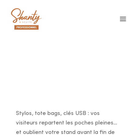
CADEAUX ENTREPRISES
›
›
Goodies salon professionnel
Accueil
Blog
GOODIES
CAFÉS, HOTELS ET RESTAURANTS
Goodies salon
MARQUE BLANCHE
ÉVÉNEMENTIEL
professionnel : comment
AGENCES & REVENDEURS
se démarquer sur votre
stand
Demander un devis
Stylos, tote bags, clés USB : vos
visiteurs repartent les poches pleines...
et oublient votre stand avant la fin de